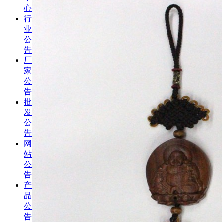
心
行
业
公
告
厂
家
公
告
批
发
公
告
网
站
公
告
产
品
公
告