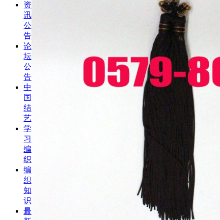
资
讯
公
告
论
坛
公
告
中
国
结
艺
学
习
编
织
编
织
知
识
最