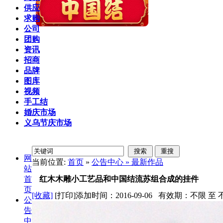
供应
求购
公司
团购
资讯
招商
品牌
图库
视频
手工结
婚庆市场
义乌节庆市场
网
当前位置:
首页
»
公告中心 »
最新作品
站
首
红木木雕小工艺品和中国结流苏组合成的挂件
页
[收藏]
[打印]
添加时间：2016-09-06 有效期：不限 
公
告
中