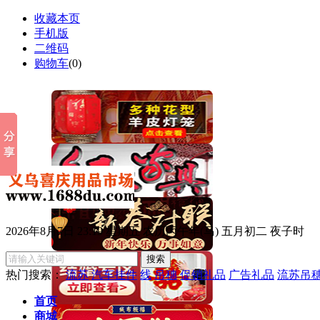
收藏本页
手机版
二维码
购物车
(
0
)
2026年8月7日 23:19 星期五 农历丙午年(马) 五月初二 夜子时
热门搜索：
流苏
汽车挂件
线
吊穗
促销礼品
广告礼品
流苏吊
首页
商城