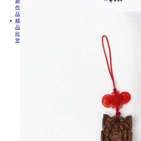
新
作
品
精
品
欣
赏