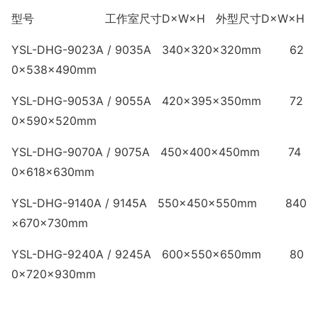
型号 工作室尺寸D×W×H 外型尺寸D×W×H
YSL-DHG-9023A / 9035A 340×320×320mm 62
0×538×490mm
YSL-DHG-9053A / 9055A 420×395×350mm 72
0×590×520mm
YSL-DHG-9070A / 9075A 450×400×450mm 74
0×618×630mm
YSL-DHG-9140A / 9145A 550×450×550mm 840
×670×730mm
YSL-DHG-9240A / 9245A 600×550×650mm 80
0×720×930mm